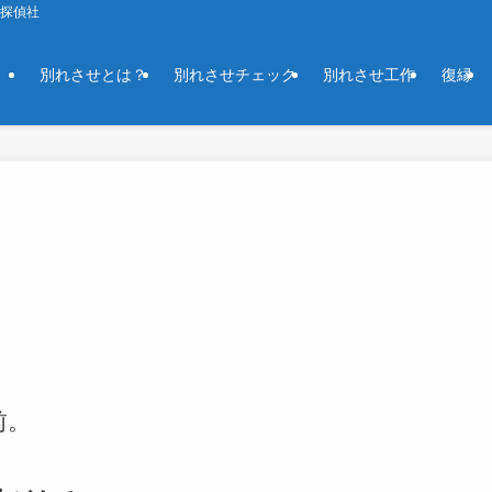
京探偵社
別れさせとは？
別れさせチェック
別れさせ工作
復縁
前。