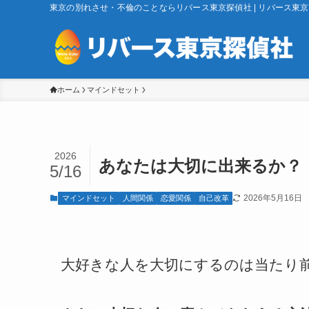
東京の別れさせ・不倫のことならリバース東京探偵社 | リバース東
ホーム
マインドセット
2026
あなたは大切に出来るか？
5/16
2026年5月16日
マインドセット
人間関係
恋愛関係
自己改革
大好きな人を大切にするのは当たり