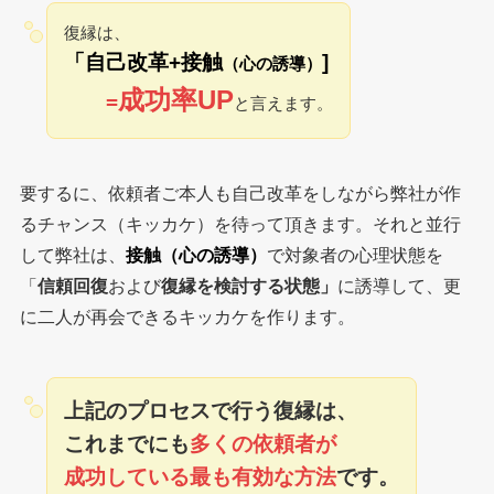
復縁は、
「自己改革+接触
]
（心の誘導）
成功率UP
=
と言えます。
要するに、依頼者ご本人も自己改革をしながら弊社が作
るチャンス（キッカケ）を待って頂きます。それと並行
して弊社は、
接触（心の誘導）
で対象者の心理状態を
「
信頼回復
および
復縁を検討する状態」
に誘導して、更
に二人が再会できるキッカケを作ります。
上記のプロセスで行う復縁は、
これまでにも
多くの依頼者が
成功している最も有効な方法
です。