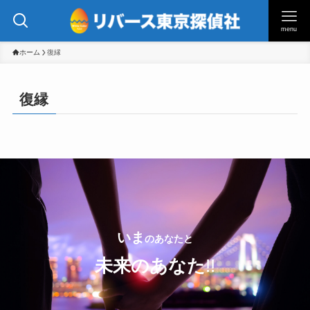
menu
ホーム
復縁
復縁
いま
のあなたと
未来のあなた
!!