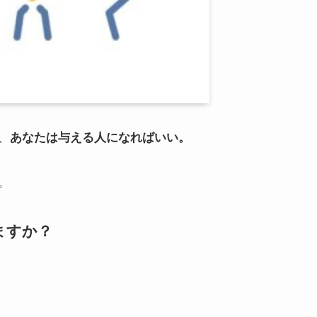
、
あなたは与える人になればいい。
。
ますか？