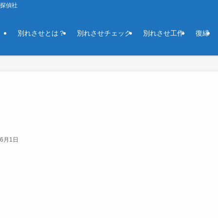
京探偵社
別れさせとは？
別れさせチェック
別れさせ工作
復縁
年6月1日